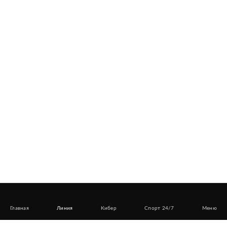
Главная
Линия
Кибер
Спорт 24/7
Меню