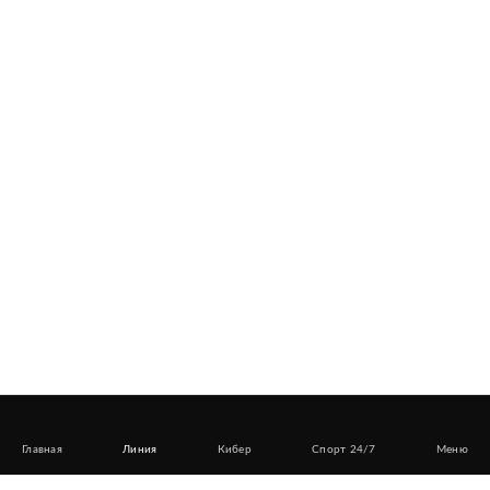
Главная
Линия
Кибер
Спорт 24/7
Меню