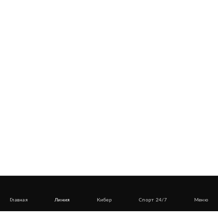
Главная
Линия
Кибер
Спорт 24/7
Меню