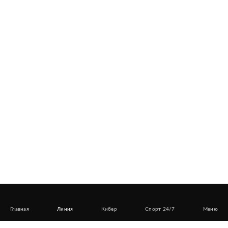
Главная
Линия
Кибер
Спорт 24/7
Меню