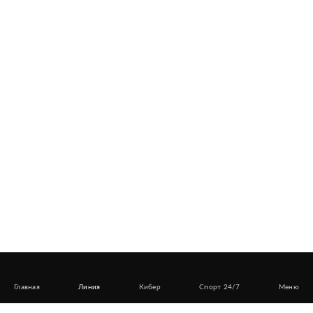
Главная
Линия
Кибер
Спорт 24/7
Меню