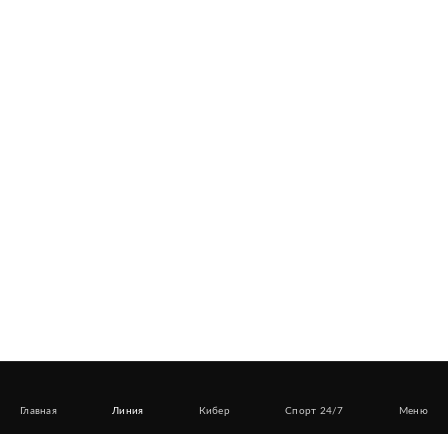
Главная
Линия
Кибер
Спорт 24/7
Меню