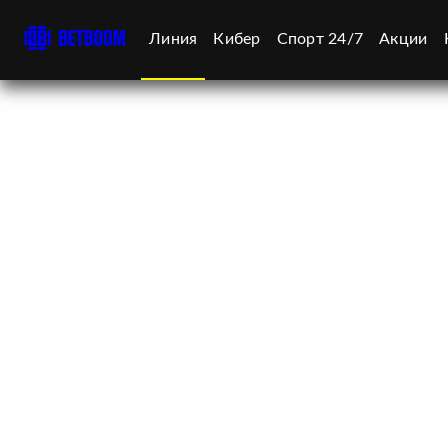
Линия
Кибер
Спорт 24/7
Акции