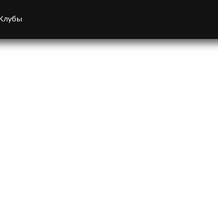
Клубы