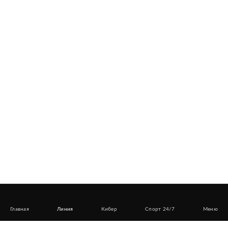
Главная
Линия
Кибер
Спорт 24/7
Меню