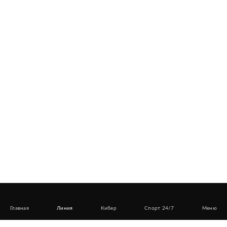
Главная
Линия
Кибер
Спорт 24/7
Меню