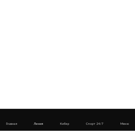
Главная
Линия
Кибер
Спорт 24/7
Меню