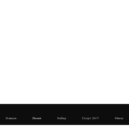
Главная
Линия
Кибер
Спорт 24/7
Меню