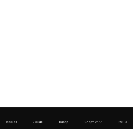
Главная
Линия
Кибер
Спорт 24/7
Меню