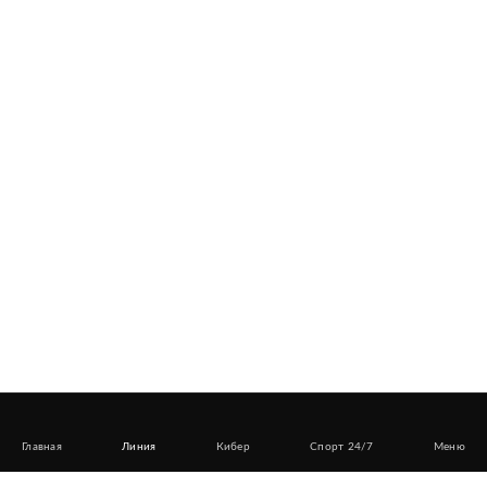
Главная
Линия
Кибер
Спорт 24/7
Меню