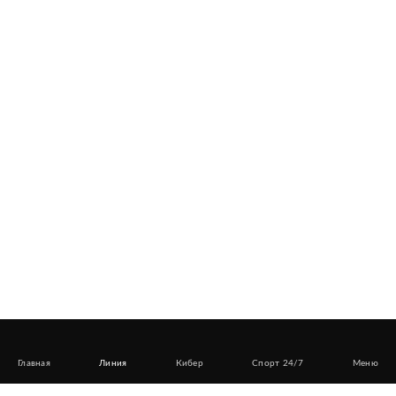
Главная
Линия
Кибер
Спорт 24/7
Меню