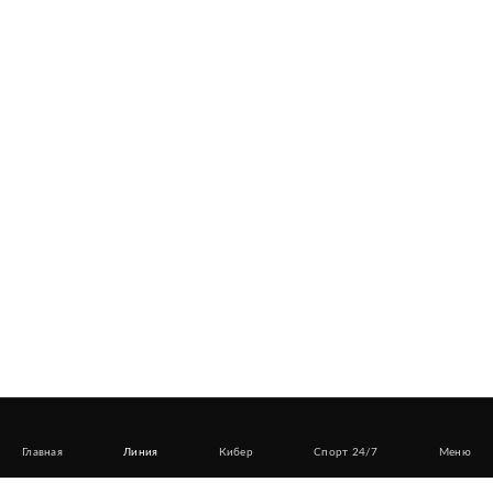
Главная
Линия
Кибер
Спорт 24/7
Меню