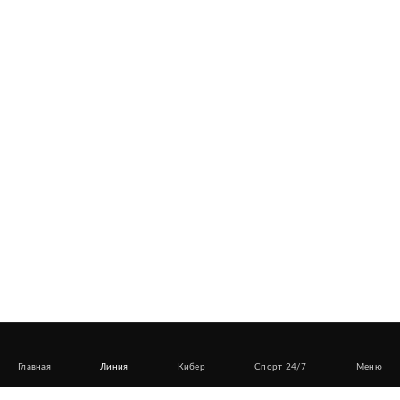
Главная
Линия
Кибер
Спорт 24/7
Меню