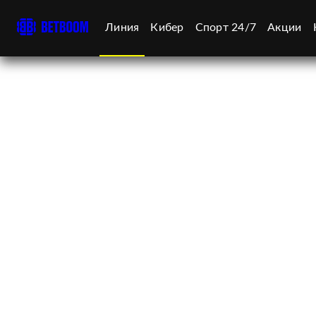
Линия
Кибер
Спорт 24/7
Акции