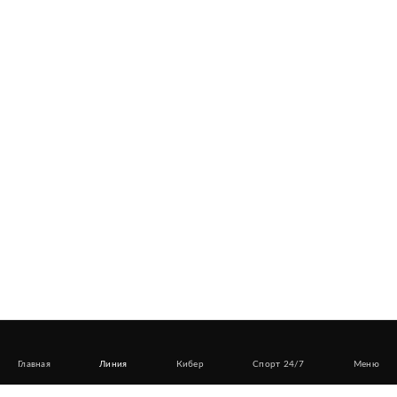
Главная
Линия
Кибер
Спорт 24/7
Меню