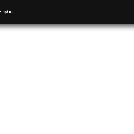
Клубы