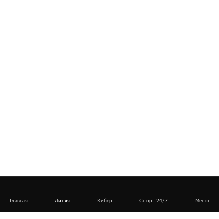
Главная
Линия
Кибер
Спорт 24/7
Меню