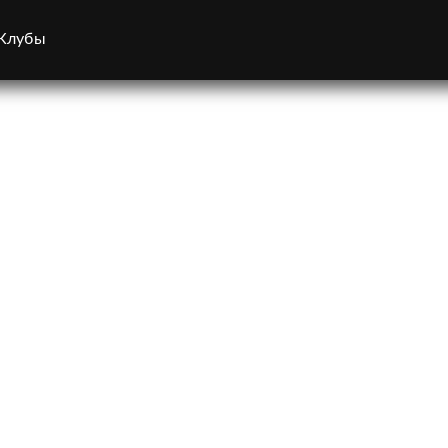
Клубы