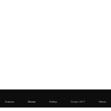
Главная
Линия
Кибер
Спорт 24/7
Меню