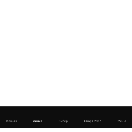
Главная
Линия
Кибер
Спорт 24/7
Меню