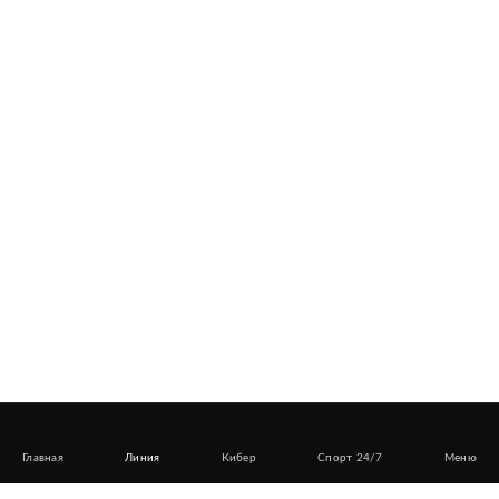
Главная
Линия
Кибер
Спорт 24/7
Меню