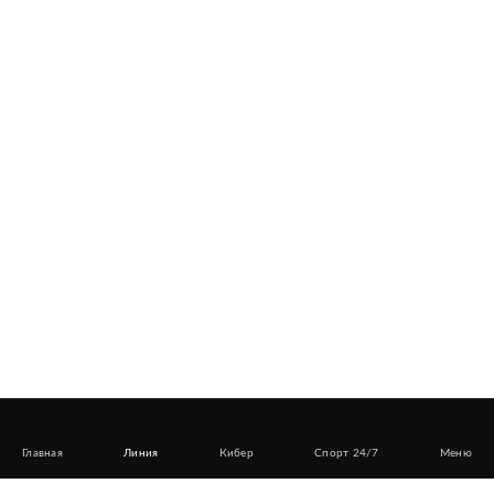
Главная
Линия
Кибер
Спорт 24/7
Меню