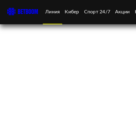
Линия
Кибер
Спорт 24/7
Акции