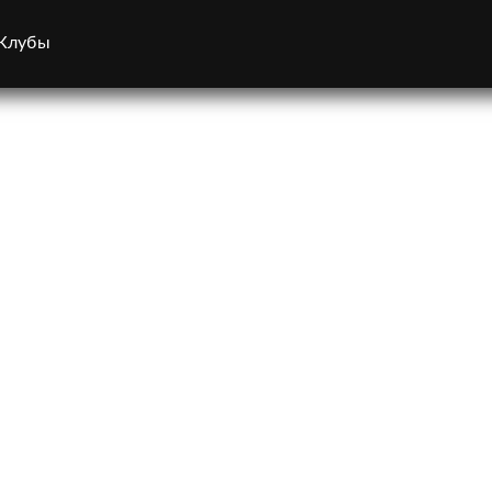
Клубы