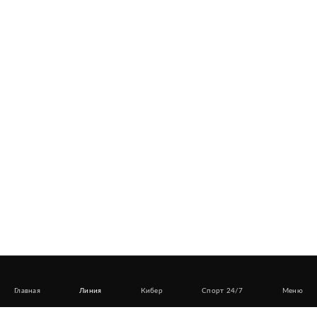
Главная
Линия
Кибер
Спорт 24/7
Меню