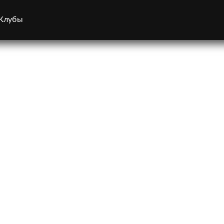
Клубы