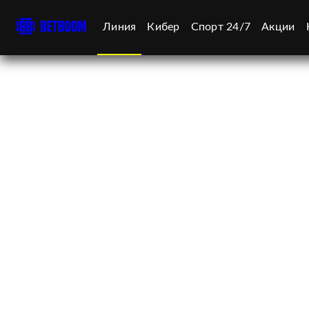
Линия
Кибер
Спорт 24/7
Акции