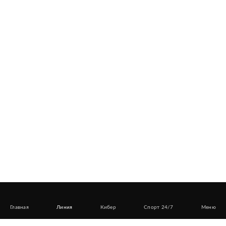
Главная
Линия
Кибер
Спорт 24/7
Меню